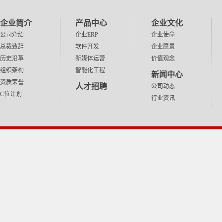
中国政府门户网站
阿里巴巴
中国工信部网站
百度
企业简介
产品中心
企业文化
浙江省经信厅网站
腾讯
公司介绍
企业ERP
企业使命
总裁致辞
软件开发
企业愿景
浙江省科技厅网站
华为
历史沿革
新媒体运营
价值观念
金华市经信局网站
小米
组织架构
智能化工程
新闻中心
金华市科技局网站
网易
资质荣誉
人才招聘
公司动态
永康市人民政府网站
新浪
C位计划
行业资讯