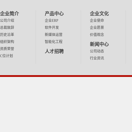
中国政府门户网站
阿里巴巴
中国工信部网站
百度
企业简介
产品中心
企业文化
浙江省经信厅网站
腾讯
公司介绍
企业ERP
企业使命
总裁致辞
软件开发
企业愿景
浙江省科技厅网站
华为
历史沿革
新媒体运营
价值观念
金华市经信局网站
小米
组织架构
智能化工程
新闻中心
金华市科技局网站
网易
资质荣誉
人才招聘
公司动态
永康市人民政府网站
新浪
C位计划
行业资讯